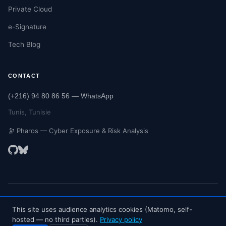
Private Cloud
e-Signature
Tech Blog
CONTACT
(+216) 94 80 86 56 — WhatsApp
Tunis, Tunisie
🔭 Pharos — Cyber Exposure & Risk Analysis
©
2026
Convergent Cloud Computing.
All rights reserved.
This site uses audience analytics cookies (Matomo, self-
🔒 Secured with CSP · HSTS · SRI — we secure ourselves before we
hosted — no third parties).
Privacy policy
secure you.