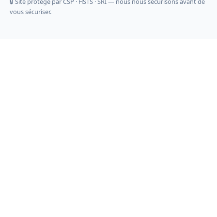
🔒 Site protégé par CSP · HSTS · SRI — nous nous sécurisons avant de
vous sécuriser.