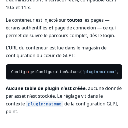
10.x et 11.x.
Le conteneur est injecté sur
toutes
les pages —
écrans authentifiés
et
page de connexion — ce qui
permet de suivre le parcours complet, dès le login.
L’URL du conteneur est lue dans le magasin de
configuration du cœur de GLPI :
Config
::
getConfigurationValues(
'plugin:matomo'
, [
'c
Aucune table de plugin n’est créée
, aucune donnée
par asset n’est stockée. Le réglage vit dans le
contexte
de la configuration GLPI,
plugin:matomo
point.