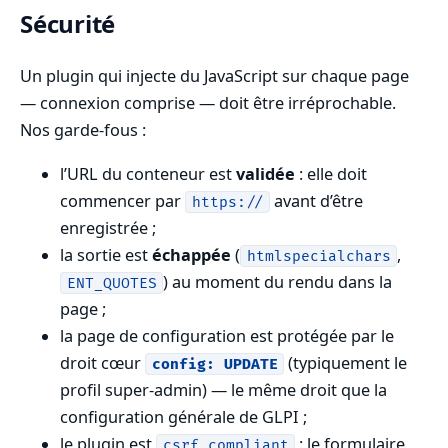
Sécurité
Un plugin qui injecte du JavaScript sur chaque page
— connexion comprise — doit être irréprochable.
Nos garde-fous :
l’URL du conteneur est
validée
: elle doit
commencer par
avant d’être
https://
enregistrée ;
la sortie est
échappée
(
,
htmlspecialchars
) au moment du rendu dans la
ENT_QUOTES
page ;
la page de configuration est protégée par le
droit cœur
(typiquement le
config: UPDATE
profil super-admin) — le même droit que la
configuration générale de GLPI ;
le plugin est
: le formulaire
csrf_compliant